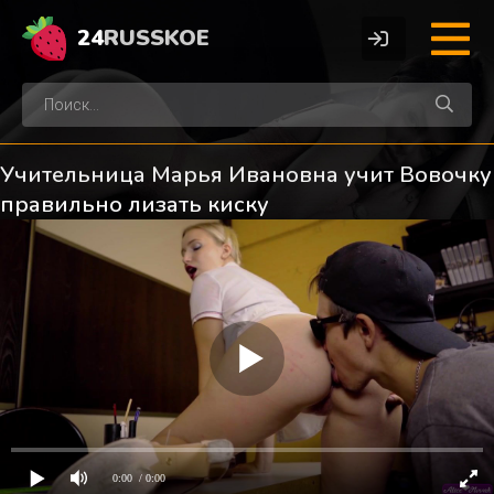
24
RUSSKOE
Учительница Марья Ивановна учит Вовочку
правильно лизать киску
0:00
/ 0:00