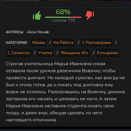
68%
голосов:
700
Alice Novak
АКТРИСЫ:
Мамки
/
На Работе
/
С Разговорами
/
КАТЕГОРИИ:
С Сюжетом
/
Училка
/
Женщины 40+
/
Блондинки
Строгая учительница Марья Ивановна снова
оставила после уроков двоечника Вовочку, чтобы
провести диктант. Но молодой хулиган, как всегда не
был к этому готов, да и писать под диктовку ему
вовсе не хотелось. Разозлившись на Вовочку, домина
заставила его нюхать и целовать ее ноги. А затем
Марья Ивановна заставила студента лизать свою
пизду, и даже анус, обещая сделать из него
настоящего отличника.