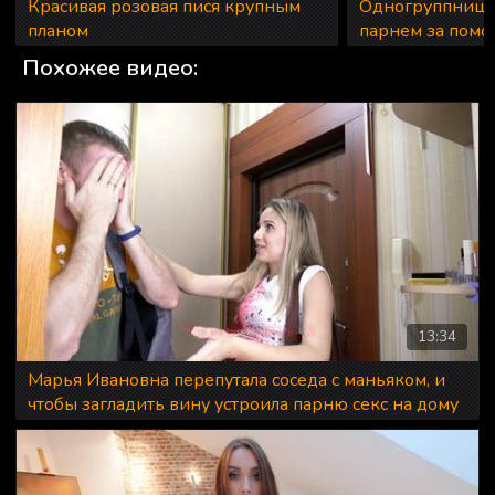
Красивая розовая пися крупным
Одногруппница 
планом
парнем за помо
Похожее видео:
13:34
Марья Ивановна перепутала соседа с маньяком, и
чтобы загладить вину устроила парню секс на дому