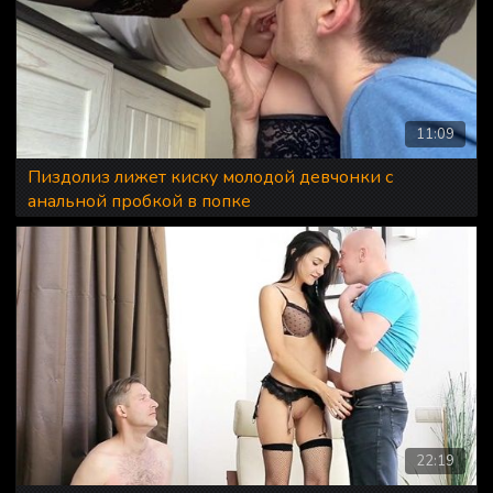
11:09
Пиздолиз лижет киску молодой девчонки с
анальной пробкой в попке
22:19