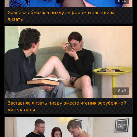
5:20
Хозяйка обмазала пизду зефиром и заставила
лизать
18:49
Заставила лизать пизду вместо чтения зарубежной
литературы