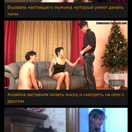
Вызвала настоящего мужика, который умеет делать
куни
13:55
Хозяйка заставила лизать киску и смотреть на секс с
другим