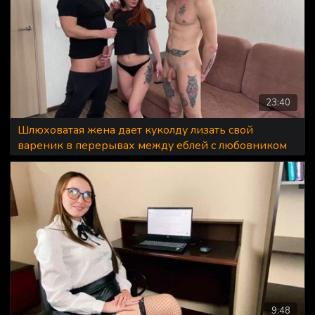
23:40
Шлюховатая жена дает куколду лизать свой
вареник в перерывах между еблей с любовником
9:48