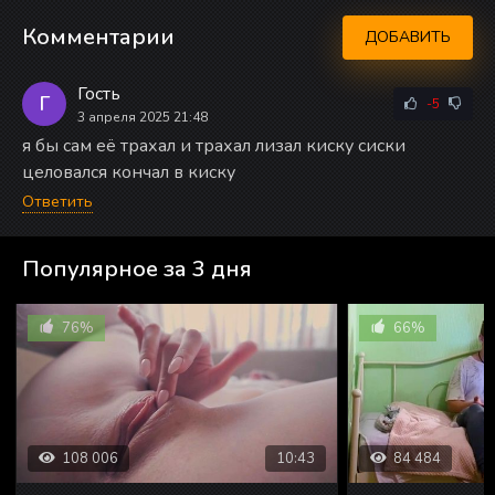
Комментарии
ДОБАВИТЬ
Гость
Г
-5
3 апреля 2025 21:48
я бы сам её трахал и трахал лизал киску сиски
целовался кончал в киску
Ответить
Популярное за 3 дня
76%
66%
108 006
10:43
84 484