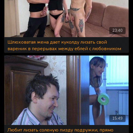
23:40
Шлюховатая жена дает куколду лизать свой
вареник в перерывах между еблей с любовником
15:49
Любит лизать соленую пизду подружки, прямо