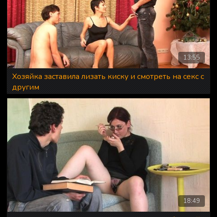
13:55
Хозяйка заставила лизать киску и смотреть на секс с
другим
18:49