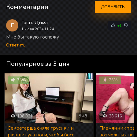
Комментарии
ДОБАВИТЬ
Гость Дима
Г
+1
1 июля 2024 11:24
Мне бы такую госпожу
Ответить
Популярное за 3 дня
75%
76%
108 921
9:48
28 616
Секретарша сняла трусики и
Племянник трах
раздвинула ноги, чтобы босс
возможных поз