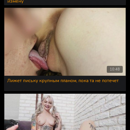
измену
10:48
Лижет письку крупным планом, пока та не потечет