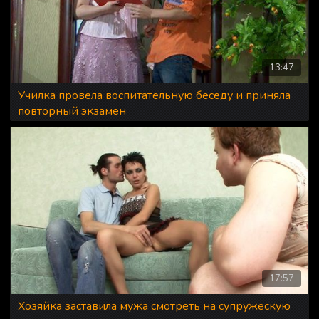
13:47
Училка провела воспитательную беседу и приняла
повторный экзамен
17:57
Хозяйка заставила мужа смотреть на супружескую