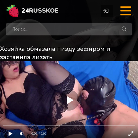
24
RUSSKOE
Хозяйка обмазала пизду зефиром и
заставила лизать
0:00
/ 0:00