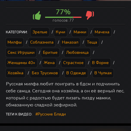
77%
голосов:
77
Зрелые
/
Куни
/
Мамки
/
Мачеха
/
КАТЕГОРИИ:
Милфы
/
Соблазнила
/
Наказал
/
Теща
/
Секс Игрушки
/
Бритые
/
Любовница
/
Женщины 40+
/
Жена
/
Страстное
/
В Форме
/
Хозяйка
/
Без Трусиков
/
В Одежде
/
В Чулках
Русская милфа любит поиграть в бдсм и подчинить
себе самца. Сегодня она хозяйка, а он её верный пес,
который с радостью будет лизать пизду мамки,
обмазанную сладкой зефиркой.
Русские Бляди
ТЕГИ К ВИДЕО: