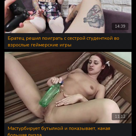
14:39
Братец решил поиграть с сестрой студенткой во
взрослые геймерские игры
11:12
Мастурбирует бутылкой и показывает, какая
большая пизда